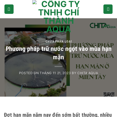
Skip
to
content
CHƯA PHÂN LOẠI
Phương pháp trữ nước ngọt vào mùa hạn
mặn
POSTED ON
THÁNG 11 21, 2023
BY
CHITA AQUA
Đợt hạn mặn năm nay đến sớm bất thường, nhiều