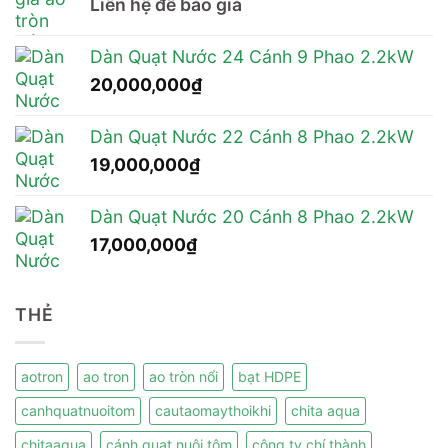
Liên hệ để báo giá
Dàn Quạt Nước 24 Cánh 9 Phao 2.2kW
20,000,000
₫
Dàn Quạt Nước 22 Cánh 8 Phao 2.2kW
19,000,000
₫
Dàn Quạt Nước 20 Cánh 8 Phao 2.2kW
17,000,000
₫
THẺ
aotron
ao tron
ao tròn nổi
bạt HDPE
canhquatnuoitom
cautaomaythoikhi
chita aqua
chitaaqua
cánh quạt nuôi tôm
công ty chí thành