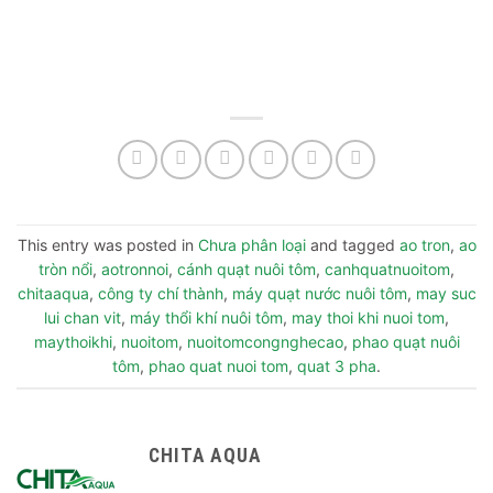
Trần Đại Nghĩa, Phường Tân Tạo A, Quận Bình Tân, TP. HCM611
Trần Đại Nghĩa, Phường Tân Tạo A, Quận Bình Tân, TP. HCM611
Trần Đại Nghĩa, Phường Tân Tạo A, Quận Bình Tân, TP. HCM611
Trần Đại Nghĩa, Phường Tân Tạo A, Quận Bình Tân, TP. HCM
This entry was posted in
Chưa phân loại
and tagged
ao tron
,
ao
tròn nổi
,
aotronnoi
,
cánh quạt nuôi tôm
,
canhquatnuoitom
,
chitaaqua
,
công ty chí thành
,
máy quạt nước nuôi tôm
,
may suc
lui chan vit
,
máy thổi khí nuôi tôm
,
may thoi khi nuoi tom
,
maythoikhi
,
nuoitom
,
nuoitomcongnghecao
,
phao quạt nuôi
tôm
,
phao quat nuoi tom
,
quat 3 pha
.
CHITA AQUA