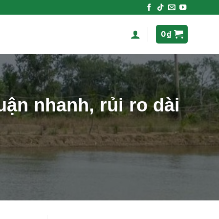
0
₫
ận nhanh, rủi ro dài