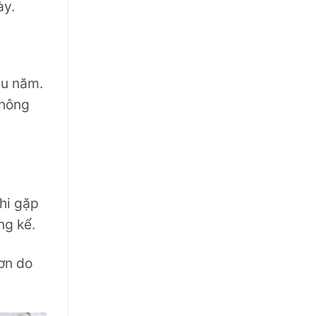
ày.
âu năm.
không
hi gặp
ng kể.
hơn do