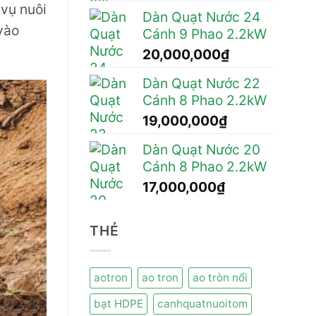
 vụ nuôi
Dàn Quạt Nước 24
vào
Cánh 9 Phao 2.2kW
20,000,000
₫
Dàn Quạt Nước 22
Cánh 8 Phao 2.2kW
19,000,000
₫
Dàn Quạt Nước 20
Cánh 8 Phao 2.2kW
17,000,000
₫
THẺ
aotron
ao tron
ao tròn nổi
bạt HDPE
canhquatnuoitom