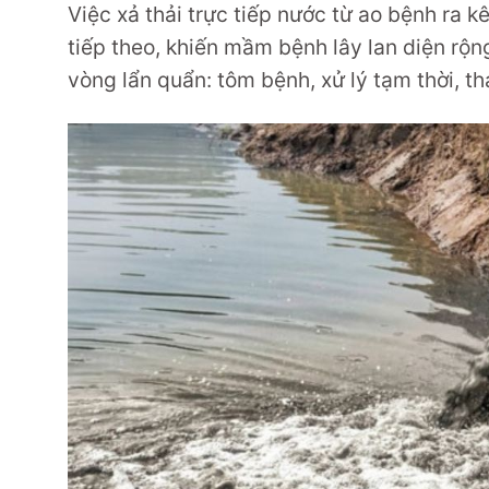
Việc xả thải trực tiếp nước từ ao bệnh ra 
tiếp theo, khiến mầm bệnh lây lan diện rộn
vòng lẩn quẩn: tôm bệnh, xử lý tạm thời, thả