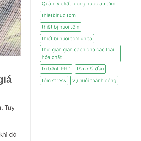
Quản lý chất lượng nước ao tôm
thietbinuoitom
thiết bị nuôi tôm
thiết bị nuôi tôm chita
thời gian giãn cách cho các loại
hóa chất
trị bệnh EHP
tôm nổi đầu
giá
tôm stress
vụ nuôi thành công
u. Tuy
khi đó