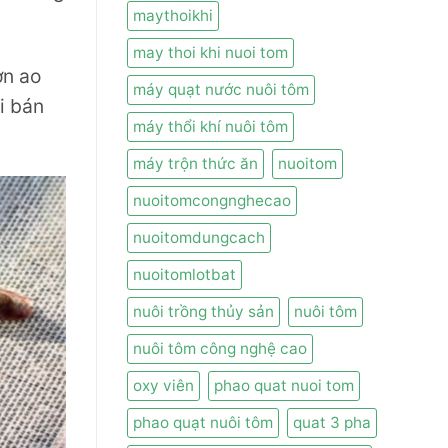
maythoikhi
may thoi khi nuoi tom
ơn ao
máy quạt nước nuôi tôm
i bán
máy thổi khí nuôi tôm
máy trộn thức ăn
nuoitom
nuoitomcongnghecao
nuoitomdungcach
nuoitomlotbat
nuôi trồng thủy sản
nuôi tôm
nuôi tôm công nghệ cao
oxy viên
phao quat nuoi tom
phao quạt nuôi tôm
quat 3 pha