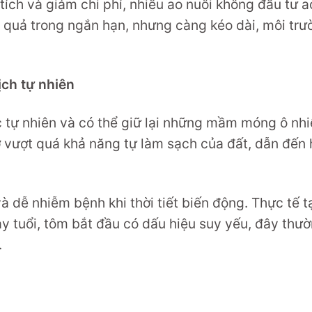
tích và giảm chi phí, nhiều ao nuôi không đầu tư a
ệu quả trong ngắn hạn, nhưng càng kéo dài, môi tr
ịch tự nhiên
ọc tự nhiên và có thể giữ lại những mầm móng ô nh
ơ vượt quá khả năng tự làm sạch của đất, dẫn đến 
 dễ nhiễm bệnh khi thời tiết biến động. Thực tế t
y tuổi, tôm bắt đầu có dấu hiệu suy yếu, đây thườ
.