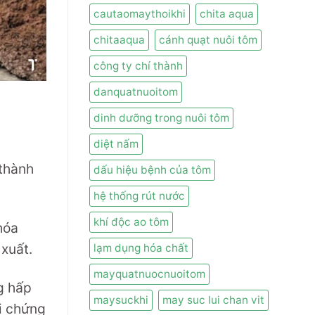
cautaomaythoikhi
chita aqua
chitaaqua
cánh quạt nuôi tôm
công ty chí thành
danquatnuoitom
dinh dưỡng trong nuôi tôm
diệt nấm
 thành
dấu hiệu bệnh của tôm
hệ thống rút nước
khí độc ao tôm
hóa
 xuất.
lạm dụng hóa chất
mayquatnuocnuoitom
g hấp
maysuckhi
may suc lui chan vit
i chứng