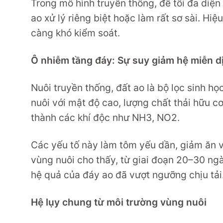
Trong mô hình truyền thống, để tối đa diện 
ao xử lý riêng biệt hoặc làm rất sơ sài. Hi
càng khó kiểm soát.
Ô nhiễm tầng đáy: Sự suy giảm hệ miễn d
Nuôi truyền thống, đất ao là bộ lọc sinh h
nuôi với mật độ cao, lượng chất thải hữu c
thành các khí độc như NH3, NO2.
Các yếu tố này làm tôm yếu dần, giảm ăn và
vùng nuôi cho thấy, từ giai đoạn 20–30 ngà
hệ quả của đáy ao đã vượt ngưỡng chịu tải
Hệ lụy chung từ môi trường vùng nuôi