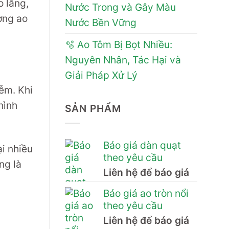
o lắng,
Nước Trong và Gây Màu
ường ao
Nước Bền Vững
🫧 Ao Tôm Bị Bọt Nhiều:
Nguyên Nhân, Tác Hại và
Giải Pháp Xử Lý
iễm. Khi
hình
SẢN PHẨM
Báo giá dàn quạt
ại nhiều
theo yêu cầu
ng là
Liên hệ để báo giá
Báo giá ao tròn nổi
theo yêu cầu
Liên hệ để báo giá