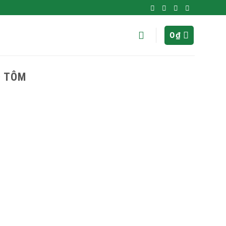
0
₫
O TÔM