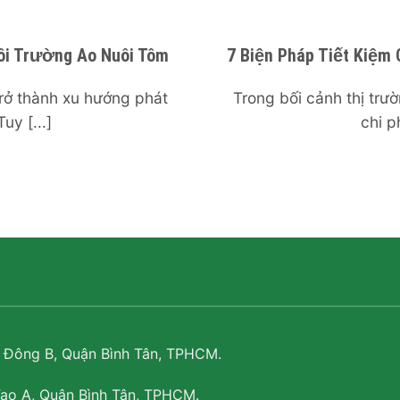
ôi Trường Ao Nuôi Tôm
7 Biện Pháp Tiết Kiệm 
rở thành xu hướng phát
Trong bối cảnh thị tr
uy [...]
chi ph
ị Đông B, Quận Bình Tân, TPHCM.
Tạo A, Quận Bình Tân, TPHCM.