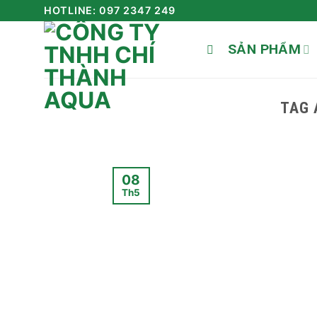
Skip
HOTLINE: 097 2347 249
to
SẢN PHẨM
content
TAG 
08
Th5