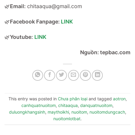
🌿
Email:
chitaaqua@gmail.com
🌿
Facebook Fanpage:
LINK
🌿
Youtube:
LINK
Nguồn: tepbac.com
This entry was posted in
Chưa phân loại
and tagged
aotron
,
canhquatnuoitom
,
chitaaqua
,
danquatnuoitom
,
duluongkhangsinh
,
maythoikhi
,
nuoitom
,
nuoitomdungcach
,
nuoitomlotbat
.