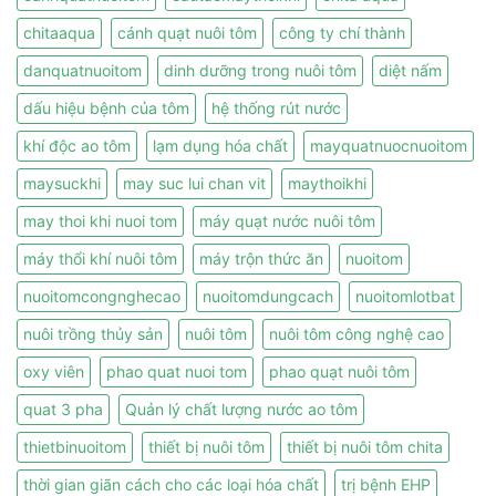
chitaaqua
cánh quạt nuôi tôm
công ty chí thành
danquatnuoitom
dinh dưỡng trong nuôi tôm
diệt nấm
dấu hiệu bệnh của tôm
hệ thống rút nước
khí độc ao tôm
lạm dụng hóa chất
mayquatnuocnuoitom
maysuckhi
may suc lui chan vit
maythoikhi
may thoi khi nuoi tom
máy quạt nước nuôi tôm
máy thổi khí nuôi tôm
máy trộn thức ăn
nuoitom
nuoitomcongnghecao
nuoitomdungcach
nuoitomlotbat
nuôi trồng thủy sản
nuôi tôm
nuôi tôm công nghệ cao
oxy viên
phao quat nuoi tom
phao quạt nuôi tôm
quat 3 pha
Quản lý chất lượng nước ao tôm
thietbinuoitom
thiết bị nuôi tôm
thiết bị nuôi tôm chita
thời gian giãn cách cho các loại hóa chất
trị bệnh EHP