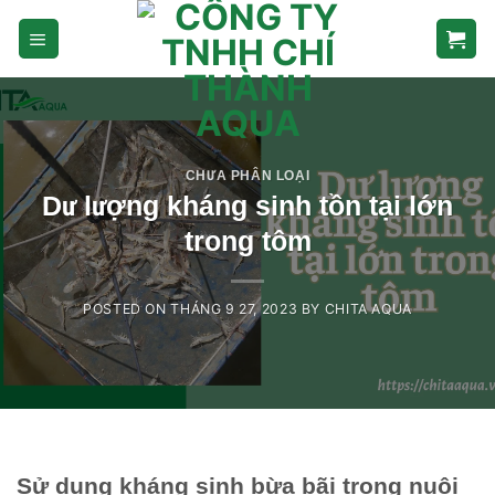
Skip
to
content
CHƯA PHÂN LOẠI
Dư lượng kháng sinh tồn tại lớn
trong tôm
POSTED ON
THÁNG 9 27, 2023
BY
CHITA AQUA
Sử dụng kháng sinh bừa bãi trong nuôi