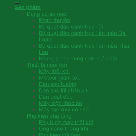
Sản phẩm
Dụng cụ ao nuôi
Phao thuyền
Bộ quạt đảo cánh trục rời
Bộ quạt đảo cánh trục liền mẫu Đài
Loan
Bộ quạt đảo cánh trục liền mẫu Thái
Lan
Khung phao dùng can hoá chất
Thiết bị nuôi tôm
Máy thổi khí
Moteur giảm tốc
Dàn sục tuabin
Dàn sục lũi chân vịt
Dàn quạt đảo
Máy trộn thức ăn
Máy tạo oxy con sò
Phụ kiện phụ tùng
Phụ tùng máy thổi khí
Ống nano thông khí
Phụ kiện nối ống