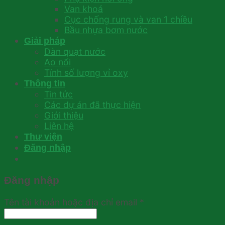
Van khoá
Cục chống rung và van 1 chiều
Bầu nhựa bơm nước
Giải pháp
Dàn quạt nước
Ao nổi
Tính số lượng vỉ oxy
Thông tin
Tin tức
Các dự án đã thực hiện
Giới thiệu
Liên hệ
Thư viện
Đăng nhập
Đăng nhập
Tên tài khoản hoặc địa chỉ email
*