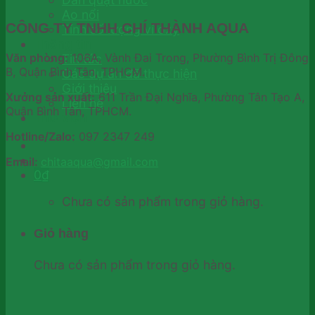
Ao nổi
CÔNG TY TNHH CHÍ THÀNH AQUA
Tính số lượng vỉ oxy
Thông tin
Văn phòng:
106A, Vành Đai Trong, Phường Bình Trị Đông
Tin tức
B, Quận Bình Tân, TPHCM.
Các dự án đã thực hiện
Giới thiệu
Xưởng sản xuất:
611 Trần Đại Nghĩa, Phường Tân Tạo A,
Liên hệ
Quận Bình Tân, TPHCM.
Thư viện
Hotline/Zalo:
097 2347 249
Email:
chitaaqua@gmail.com
0
₫
Chưa có sản phẩm trong giỏ hàng.
Giỏ hàng
Chưa có sản phẩm trong giỏ hàng.