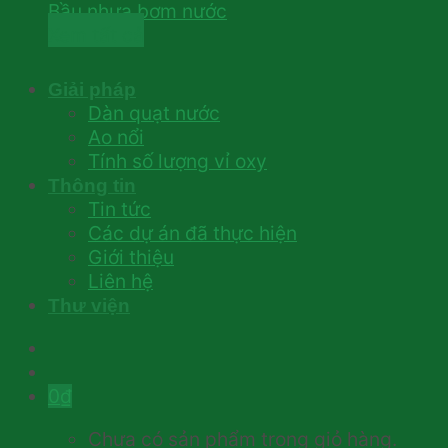
Bầu nhựa bơm nước
Xem tất cả
Giải pháp
Dàn quạt nước
Ao nổi
Tính số lượng vỉ oxy
Thông tin
Tin tức
Các dự án đã thực hiện
Giới thiệu
Liên hệ
Thư viện
0
₫
Chưa có sản phẩm trong giỏ hàng.