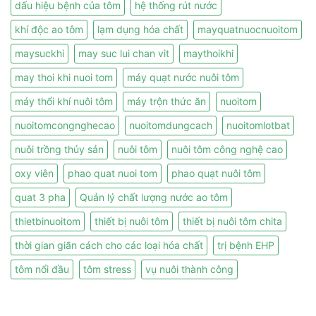
dấu hiệu bệnh của tôm
hệ thống rút nước
khí độc ao tôm
lạm dụng hóa chất
mayquatnuocnuoitom
maysuckhi
may suc lui chan vit
maythoikhi
may thoi khi nuoi tom
máy quạt nước nuôi tôm
máy thổi khí nuôi tôm
máy trộn thức ăn
nuoitom
nuoitomcongnghecao
nuoitomdungcach
nuoitomlotbat
nuôi trồng thủy sản
nuôi tôm
nuôi tôm công nghệ cao
oxy viên
phao quat nuoi tom
phao quạt nuôi tôm
quat 3 pha
Quản lý chất lượng nước ao tôm
thietbinuoitom
thiết bị nuôi tôm
thiết bị nuôi tôm chita
thời gian giãn cách cho các loại hóa chất
trị bệnh EHP
tôm nổi đầu
tôm stress
vụ nuôi thành công