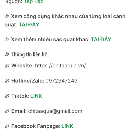
Nguồn:
Tép Bạc
🎉
Xem công dụng khác nhau của từng loại cánh
quạt:
TẠI ĐÂY
🎉
Xem thêm nhiều các quạt khác:
TẠI ĐÂY
🎉
Thông tin liên hệ:
🌿
Website:
https://chitaaqua.vn/
🌿
Hotline/Zalo:
0972347249
🌿
Tiktok:
LINK
🌿
Email:
chitaaqua@gmail.com
🌿
Facebook Fanpage:
LINK