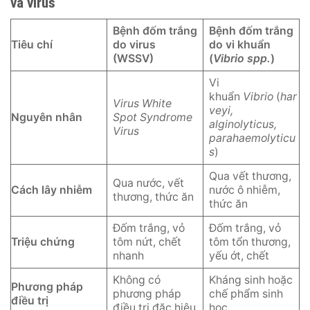
và virus
Bệnh đốm trắng
Bệnh đốm trắng
Tiêu chí
do virus
do vi khuẩn
(WSSV)
(
Vibrio spp.
)
Vi
khuẩn
Vibrio
(
har
Virus White
veyi,
Nguyên nhân
Spot Syndrome
alginolyticus,
Virus
parahaemolyticu
s
)
Qua vết thương,
Qua nước, vết
Cách lây nhiễm
nước ô nhiễm,
thương, thức ăn
thức ăn
Đốm trắng, vỏ
Đốm trắng, vỏ
Triệu chứng
tôm nứt, chết
tôm tổn thương,
nhanh
yếu ớt, chết
Không có
Kháng sinh hoặc
Phương pháp
phương pháp
chế phẩm sinh
điều trị
điều trị đặc hiệu
học