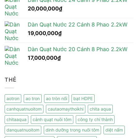
20,000,000
₫
Dàn Quạt Nước 22 Cánh 8 Phao 2.2kW
19,000,000
₫
Dàn Quạt Nước 20 Cánh 8 Phao 2.2kW
17,000,000
₫
THẺ
aotron
ao tron
ao tròn nổi
bạt HDPE
canhquatnuoitom
cautaomaythoikhi
chita aqua
chitaaqua
cánh quạt nuôi tôm
công ty chí thành
danquatnuoitom
dinh dưỡng trong nuôi tôm
diệt nấm