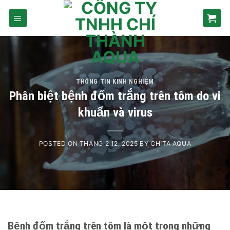
Skip
to
content
THÔNG TIN KINH NGHIỆM
Phân biệt bệnh đốm trắng trên tôm do vi
khuẩn và virus
POSTED ON
THÁNG 2 12, 2025
BY
CHITA AQUA
Bệnh đốm trắng trên tôm là một trong những