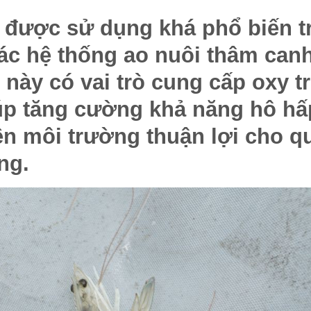
 được sử dụng khá phổ biến t
các hệ thống ao nuôi thâm can
này có vai trò cung cấp oxy t
iúp tăng cường khả năng hô hấ
iện môi trường thuận lợi cho q
ng.