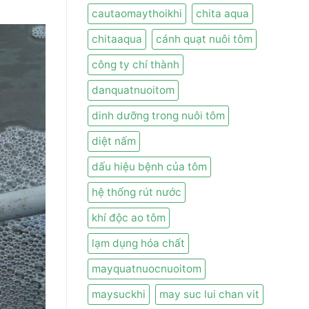
cautaomaythoikhi
chita aqua
chitaaqua
cánh quạt nuôi tôm
công ty chí thành
danquatnuoitom
dinh dưỡng trong nuôi tôm
diệt nấm
dấu hiệu bệnh của tôm
hệ thống rút nước
khí độc ao tôm
lạm dụng hóa chất
mayquatnuocnuoitom
maysuckhi
may suc lui chan vit