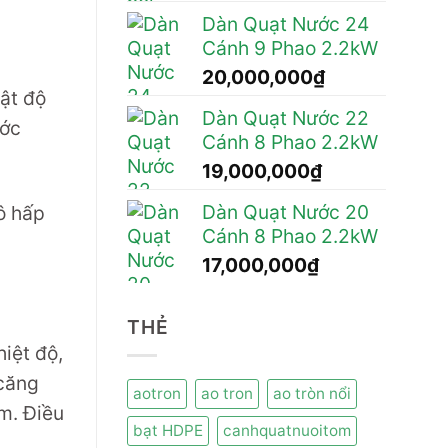
Dàn Quạt Nước 24
Cánh 9 Phao 2.2kW
20,000,000
₫
ật độ
Dàn Quạt Nước 22
ước
Cánh 8 Phao 2.2kW
19,000,000
₫
Dàn Quạt Nước 20
ô hấp
Cánh 8 Phao 2.2kW
17,000,000
₫
THẺ
hiệt độ,
 căng
aotron
ao tron
ao tròn nổi
ôm. Điều
bạt HDPE
canhquatnuoitom