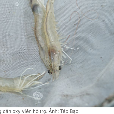
 cần oxy viên hỗ trợ. Ảnh: Tép Bạc