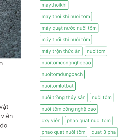
maythoikhi
may thoi khi nuoi tom
máy quạt nước nuôi tôm
máy thổi khí nuôi tôm
máy trộn thức ăn
nuoitom
n
nuoitomcongnghecao
nuoitomdungcach
nuoitomlotbat
nuôi trồng thủy sản
nuôi tôm
vật
nuôi tôm công nghệ cao
 viên
oxy viên
phao quat nuoi tom
 do
phao quạt nuôi tôm
quat 3 pha