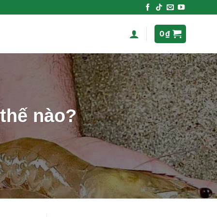
0
₫
 thế nào?