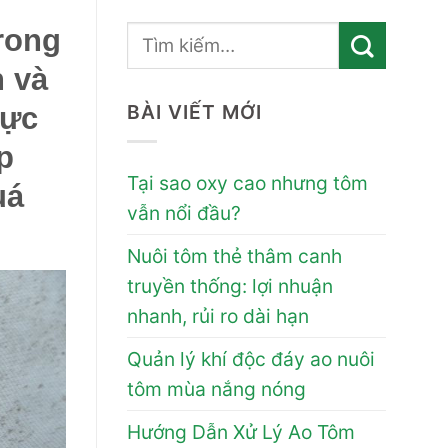
rong
h và
BÀI VIẾT MỚI
rực
p
Tại sao oxy cao nhưng tôm
uá
vẫn nổi đầu?
Nuôi tôm thẻ thâm canh
truyền thống: lợi nhuận
nhanh, rủi ro dài hạn
Quản lý khí độc đáy ao nuôi
tôm mùa nắng nóng
Hướng Dẫn Xử Lý Ao Tôm