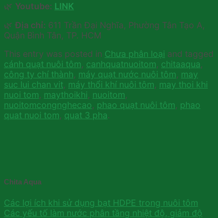
🌿
Youtube:
LINK
🌿
Địa chỉ:
611 Trần Đại Nghĩa, Phường Tân Tạo A,
Quận Bình Tân, TP. HCM
This entry was posted in
Chưa phân loại
and tagged
cánh quạt nuôi tôm
,
canhquatnuoitom
,
chitaaqua
,
công ty chí thành
,
máy quạt nước nuôi tôm
,
may
suc lui chan vit
,
máy thổi khí nuôi tôm
,
may thoi khi
nuoi tom
,
maythoikhi
,
nuoitom
,
nuoitomcongnghecao
,
phao quạt nuôi tôm
,
phao
quat nuoi tom
,
quat 3 pha
.
Chita Aqua
Các lợi ích khi sử dụng bạt HDPE trong nuôi tôm
Các yếu tố làm nước phân tầng nhiệt độ, giảm độ