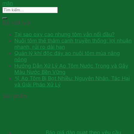
mặn
Bài viết mới
Tại sao oxy cao nhưng tôm vẫn nổi đầu?
Nuôi tôm thẻ thâm canh truyền thống: lợi nhuận
nhanh, rủi ro dài hạn
Quản lý khí độc đáy ao nuôi tôm mùa nắng
nóng
Hướng Dẫn Xử Lý Ao Tôm Nước Trong và Gây
Màu Nước Bền Vững
🫧 Ao Tôm Bị Bọt Nhiều: Nguyên Nhân, Tác Hại
và Giải Pháp Xử Lý
Sản phẩm
Báo giá dàn quạt theo yêu cầu