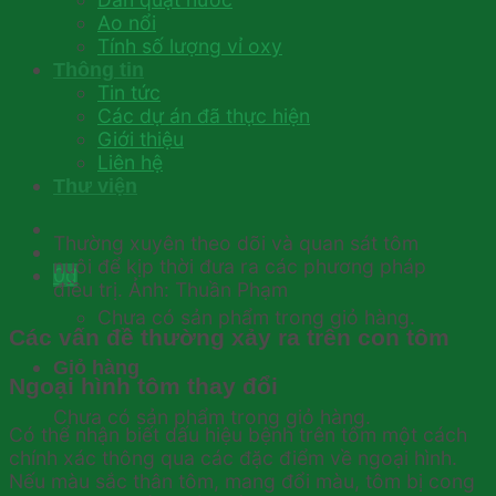
Ao nổi
Tính số lượng vỉ oxy
Thông tin
Tin tức
Các dự án đã thực hiện
Giới thiệu
Liên hệ
Thư viện
Thường xuyên theo dõi và quan sát tôm
nuôi để kịp thời đưa ra các phương pháp
0
₫
điều trị. Ảnh: Thuần Phạm
Chưa có sản phẩm trong giỏ hàng.
Các vấn đề thường xảy ra trên con tôm
Giỏ hàng
Ngoại hình tôm thay đổi
Chưa có sản phẩm trong giỏ hàng.
Có thể nhận biết dấu hiệu bệnh trên tôm một cách
chính xác thông qua các đặc điểm về ngoại hình.
Nếu màu sắc thân tôm, mang đổi màu, tôm bị cong