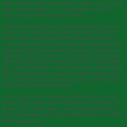
mềm vỏ tôm nuôi: thiếu khoáng, nhiễm virus và giai
đoạn mãn tính (tôm 2 – 3 g mắc bệnh vi bào tử
trùng cũng có hiện tượng vỏ mềm).
– Màu sắc mang thay đổi: Đen mang chủ yếu là do
nền đáy ao nuôi bị nhiễm bẩn tạo điều kiện cho vi
khuẩn, nấm hoặc nguyên sinh động vật phá hủy;
vàng mang có thể do virus bệnh đầu vàng (kết hợp
vàng gan) hoặc do ao nuôi bị xì phèn, mang đỏ do
thiếu ôxy. Đục cơ kết hợp với cong thân thì nguyên
nhân chủ yếu do môi trường, cơ tôm có màu trắng
đục và có các điểm hoại tử nhỏ ở phần đuôi là biểu
hiện của bệnh do virus, ngoài ra bệnh mảng trắng
do vi khuẩn Bacillus cereus cũng làm xuất hiện các
mảng trắng đục trên thân tôm.
– Gan, tụy: Khi tôm bị nhiễm bệnh thì màu sắc và
hình dáng của gan, tụy có thể thay đổi. Gan có thể
bị teo, chai và dai, gan có màu vàng, đỏ hay đen.
Đây là dấu hiệu cho thấy tôm đang mắc các chứng
bệnh về gan, tụy.