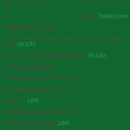
điều trị hiệu quả.
Nguồn:
Tepbac.com
THÔNG TIN LIÊN HỆ:
🎉
Xem công dụng khác nhau của từng loại cánh
quạt:
TẠI ĐÂY
🎉
Xem thêm nhiều các quạt khác:
TẠI ĐÂY
🎉
Thông tin liên hệ:
🌿
Website:
https://chitaaqua.vn/
🌿
Hotline/Zalo:
0972347249
🌿
Tiktok:
LINK
🌿
Email:
chitaaqua@gmail.com
🌿
Facebook Fanpage:
LINK