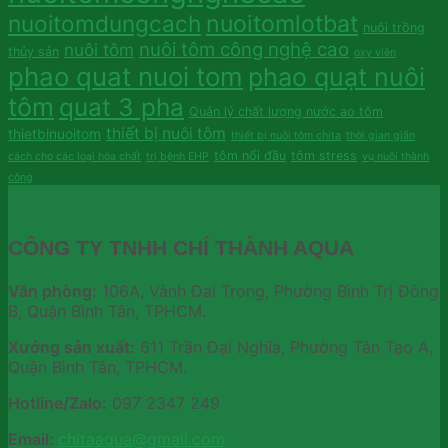
nuoitomdungcach
nuoitomlotbat
nuôi trồng
nuôi tôm công nghệ cao
nuôi tôm
thủy sản
oxy viên
phao quat nuoi tom
phao quạt nuôi
tôm
quat 3 pha
Quản lý chất lượng nước ao tôm
thiết bị nuôi tôm
thietbinuoitom
thiết bị nuôi tôm chita
thời gian giãn
tôm nổi đầu
tôm stress
cách cho các loại hóa chất
trị bệnh EHP
vụ nuôi thành
công
CÔNG TY TNHH CHÍ THÀNH AQUA
Văn phòng:
106A, Vành Đai Trong, Phường Bình Trị Đông
B, Quận Bình Tân, TPHCM.
Xưởng sản xuất:
611 Trần Đại Nghĩa, Phường Tân Tạo A,
Quận Bình Tân, TPHCM.
Hotline/Zalo:
097 2347 249
Email:
chitaaqua@gmail.com