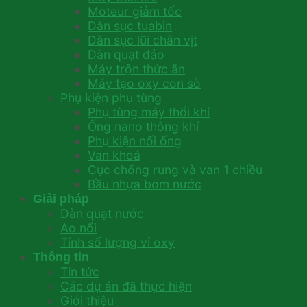
Moteur giảm tốc
Dàn sục tuabin
Dàn sục lũi chân vịt
Dàn quạt đảo
Máy trộn thức ăn
Máy tạo oxy con sò
Phụ kiện phụ tùng
Phụ tùng máy thổi khí
Ống nano thông khí
Phụ kiện nối ống
Van khoá
Cục chống rung và van 1 chiều
Bầu nhựa bơm nước
Giải pháp
Dàn quạt nước
Ao nổi
Tính số lượng vỉ oxy
Thông tin
Tin tức
Các dự án đã thực hiện
Giới thiệu