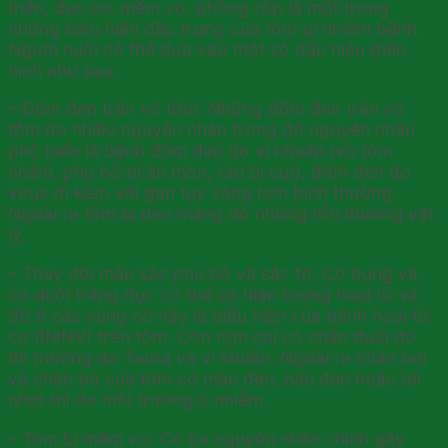
thân, đục cơ, mềm vỏ, phồng rộp là một trong
những biểu hiện đặc trưng của tôm bị nhiễm bệnh.
Người nuôi có thể dựa vào một số dấu hiệu điển
hình như sau:
– Đốm đen trên vỏ tôm: Những đốm đen trên vỏ
tôm do nhiều nguyên nhân trong đó nguyên nhân
phổ biến là bệnh đốm đen do vi khuẩn (vỏ tôm
nhám, phụ bộ bị ăn mòn, râu bị cụt), đốm đen do
virus đi kèm với gan tụy vàng hơn bình thường.
Ngoài ra tôm bị đen mang do những tổn thương vật
lý.
– Thay đổi màu sắc phụ bộ và sắc tố: Cơ bụng và
cơ đuôi trắng đục có thể có hiện tượng hoại tử và
đỏ ở các vùng cơ này là biểu hiện của bệnh hoại tử
cơ (IMNV) trên tôm. Còn tôm chỉ có chân đuôi đỏ
thì thường do Taura và vi khuẩn. Ngoài ra chân bơi
và chân bò của tôm có màu đen, nâu đen hoặc tái
nhợt thì do môi trường ô nhiễm.
– Tôm bị mềm vỏ: Có ba nguyên nhân chính gây