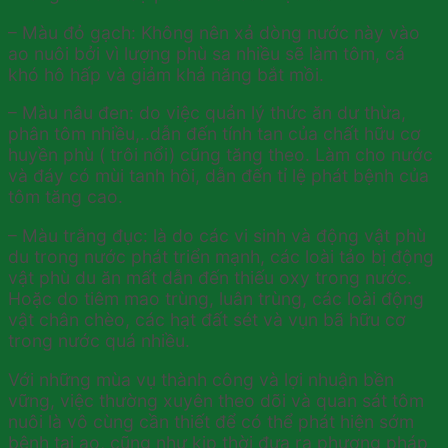
– Màu đỏ gạch: Không nên xả dòng nước này vào
ao nuôi bởi vì lượng phù sa nhiều sẽ làm tôm, cá
khó hô hấp và giảm khả năng bắt mồi.
– Màu nâu đen: do việc quản lý thức ăn dư thừa,
phân tôm nhiều,..dẫn đến tính tan của chất hữu cơ
huyền phù ( trôi nổi) cũng tăng theo. Làm cho nước
và đáy có mùi tanh hôi, dẫn đến tỉ lệ phát bệnh của
tôm tăng cao.
– Màu trắng đục: là do các vi sinh và động vật phù
du trong nước phát triển mạnh, các loài tảo bị động
vật phù du ăn mất dẫn đến thiếu oxy trong nước.
Hoặc do tiêm mao trùng, luân trùng, các loài động
vật chân chèo, các hạt đất sét và vụn bã hữu cơ
trong nước quá nhiều.
Với những mùa vụ thành công và lợi nhuận bền
vững, việc thường xuyên theo dõi và quan sát tôm
nuôi là vô cùng cần thiết để có thể phát hiện sớm
bệnh tại ao, cũng như kịp thời đưa ra phương pháp