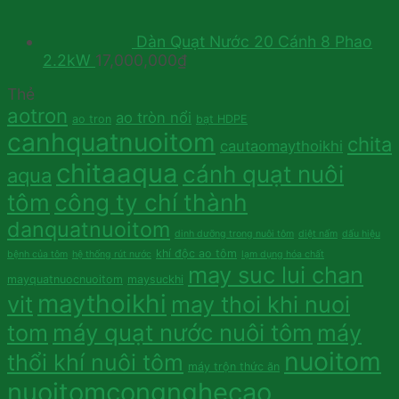
Dàn Quạt Nước 20 Cánh 8 Phao
2.2kW
17,000,000
₫
Thẻ
aotron
ao tròn nổi
ao tron
bạt HDPE
canhquatnuoitom
chita
cautaomaythoikhi
chitaaqua
cánh quạt nuôi
aqua
tôm
công ty chí thành
danquatnuoitom
dinh dưỡng trong nuôi tôm
diệt nấm
dấu hiệu
khí độc ao tôm
bệnh của tôm
hệ thống rút nước
lạm dụng hóa chất
may suc lui chan
mayquatnuocnuoitom
maysuckhi
maythoikhi
vit
may thoi khi nuoi
tom
máy quạt nước nuôi tôm
máy
nuoitom
thổi khí nuôi tôm
máy trộn thức ăn
nuoitomcongnghecao