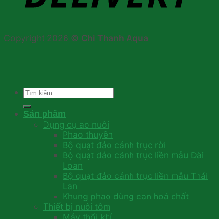
Copyright 2026 ©
Chi Thanh Aqua
Tìm
kiếm:
Sản phẩm
Dụng cụ ao nuôi
Phao thuyền
Bộ quạt đảo cánh trục rời
Bộ quạt đảo cánh trục liền mẫu Đài
Loan
Bộ quạt đảo cánh trục liền mẫu Thái
Lan
Khung phao dùng can hoá chất
Thiết bị nuôi tôm
Máy thổi khí