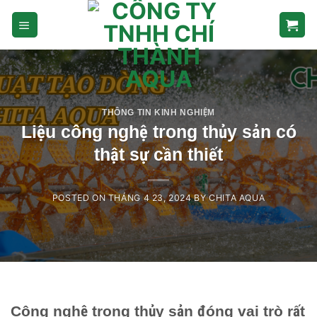
Skip
to
content
THÔNG TIN KINH NGHIỆM
Liệu công nghệ trong thủy sản có
thật sự cần thiết
POSTED ON
THÁNG 4 23, 2024
BY
CHITA AQUA
Công nghệ trong thủy sản đóng vai trò rất