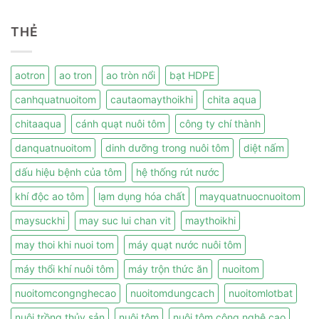
THẺ
aotron
ao tron
ao tròn nổi
bạt HDPE
canhquatnuoitom
cautaomaythoikhi
chita aqua
chitaaqua
cánh quạt nuôi tôm
công ty chí thành
danquatnuoitom
dinh dưỡng trong nuôi tôm
diệt nấm
dấu hiệu bệnh của tôm
hệ thống rút nước
khí độc ao tôm
lạm dụng hóa chất
mayquatnuocnuoitom
maysuckhi
may suc lui chan vit
maythoikhi
may thoi khi nuoi tom
máy quạt nước nuôi tôm
máy thổi khí nuôi tôm
máy trộn thức ăn
nuoitom
nuoitomcongnghecao
nuoitomdungcach
nuoitomlotbat
nuôi trồng thủy sản
nuôi tôm
nuôi tôm công nghệ cao