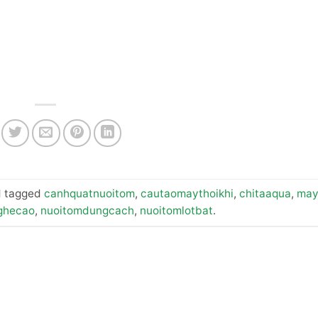
 tagged
canhquatnuoitom
,
cautaomaythoikhi
,
chitaaqua
,
may
ghecao
,
nuoitomdungcach
,
nuoitomlotbat
.