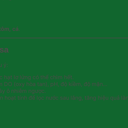
tôm, cá
.
 sa
u ý:
c hạt lơ lửng có thể chìm hết.
m DO (oxy hòa tan), pH, độ kiềm, độ mặn…
gây ô nhiễm ngược.
an hoạt tính để lọc nước sau lắng, tăng hiệu quả là