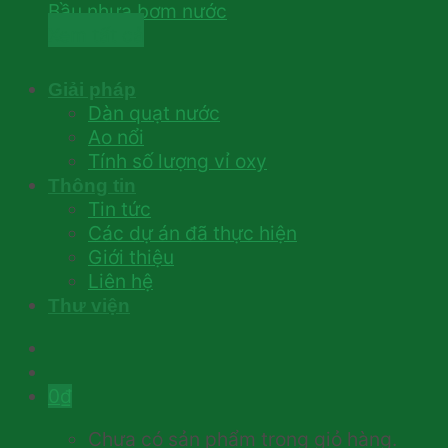
Bầu nhựa bơm nước
Xem tất cả
Giải pháp
Dàn quạt nước
Ao nổi
Tính số lượng vỉ oxy
Thông tin
Tin tức
Các dự án đã thực hiện
Giới thiệu
Liên hệ
Thư viện
0
₫
Chưa có sản phẩm trong giỏ hàng.