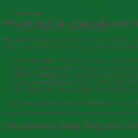
Giỏ hàng
Phù sa là gì và vì sao cần phải 
Chưa có sản phẩm trong giỏ hàng.
Phù sa
là tập hợp các hạt rắn nhỏ như đất sét, b
chất và cải thiện cấu trúc đáy ao, nhưng nếu khôn
Làm
đục nước
, hạn chế ánh sáng xuyên nướ
Gây khó khăn khi theo dõi sức khỏe của cá, 
Tích tụ chất thải
và mầm bệnh ở đáy ao, tăng
Làm
bồi lắng đáy ao
nhanh chóng, giảm diện
Tạo môi trường cho vi khuẩn yếm khí phát tri
Vì vậy,
lắng phù sa trước khi đưa nước vào ao
l
Các phương pháp lắng phù sa h