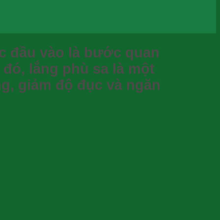
c đầu vào
là bước quan
g đó,
lắng phù sa
là một
ng, giảm độ đục và ngăn