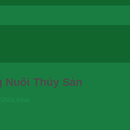
g Nuôi Thủy Sản
y
Chita Aqua