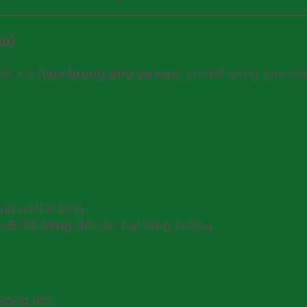
ua)
ước có
hàm lượng phù sa cao
, có thể dùng các ch
mặt ao/bể lắng.
từ
6–12 tiếng
để các hạt lắng xuống.
ượng lớn
.