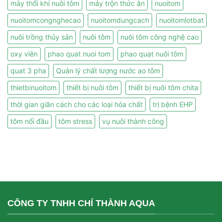
máy thổi khí nuôi tôm
máy trộn thức ăn
nuoitom
nuoitomcongnghecao
nuoitomdungcach
nuoitomlotbat
nuôi trồng thủy sản
nuôi tôm
nuôi tôm công nghệ cao
oxy viên
phao quat nuoi tom
phao quạt nuôi tôm
quat 3 pha
Quản lý chất lượng nước ao tôm
thietbinuoitom
thiết bị nuôi tôm
thiết bị nuôi tôm chita
thời gian giãn cách cho các loại hóa chất
trị bệnh EHP
tôm nổi đầu
tôm stress
vụ nuôi thành công
CÔNG TY TNHH CHÍ THÀNH AQUA