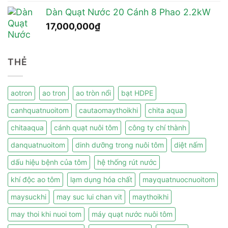
Dàn Quạt Nước 20 Cánh 8 Phao 2.2kW
17,000,000
₫
THẺ
aotron
ao tron
ao tròn nổi
bạt HDPE
canhquatnuoitom
cautaomaythoikhi
chita aqua
chitaaqua
cánh quạt nuôi tôm
công ty chí thành
danquatnuoitom
dinh dưỡng trong nuôi tôm
diệt nấm
dấu hiệu bệnh của tôm
hệ thống rút nước
khí độc ao tôm
lạm dụng hóa chất
mayquatnuocnuoitom
maysuckhi
may suc lui chan vit
maythoikhi
may thoi khi nuoi tom
máy quạt nước nuôi tôm