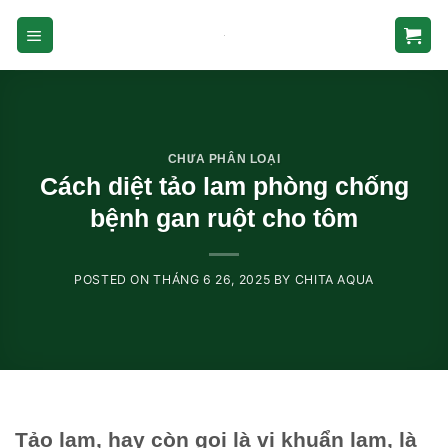
Skip
to
content
CHƯA PHÂN LOẠI
Cách diệt tảo lam phòng chống
bệnh gan ruột cho tôm
POSTED ON
THÁNG 6 26, 2025
BY
CHITA AQUA
Tảo lam, hay còn gọi là vi khuẩn lam, là