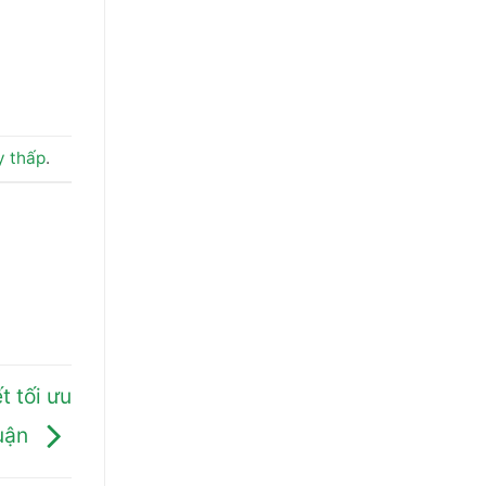
y thấp
.
t tối ưu
huận