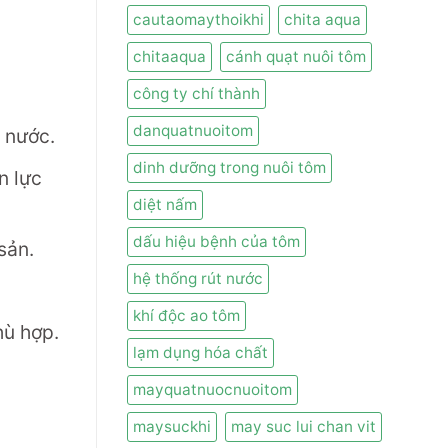
cautaomaythoikhi
chita aqua
chitaaqua
cánh quạt nuôi tôm
công ty chí thành
danquatnuoitom
ý nước.
dinh dưỡng trong nuôi tôm
n lực
diệt nấm
dấu hiệu bệnh của tôm
sản.
hệ thống rút nước
khí độc ao tôm
hù hợp.
lạm dụng hóa chất
mayquatnuocnuoitom
maysuckhi
may suc lui chan vit