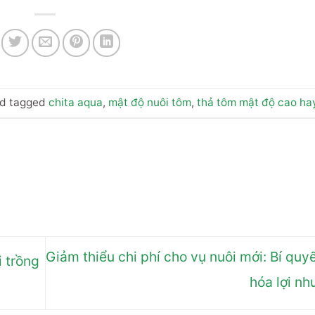
d tagged
chita aqua
,
mật độ nuôi tôm
,
thả tôm mật độ cao ha
Giảm thiểu chi phí cho vụ nuôi mới: Bí quyế
i trồng
hóa lợi n