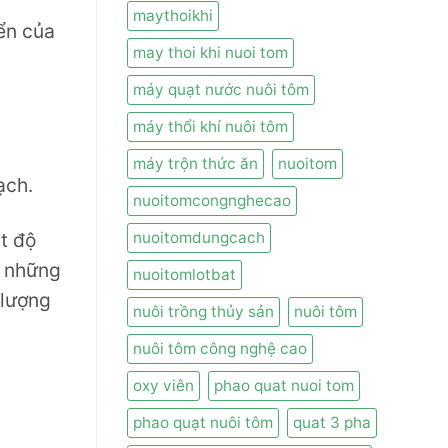
maythoikhi
ển của
may thoi khi nuoi tom
máy quạt nước nuôi tôm
máy thổi khí nuôi tôm
máy trộn thức ăn
nuoitom
ạch.
nuoitomcongnghecao
nuoitomdungcach
t độ
g những
nuoitomlotbat
 lượng
nuôi trồng thủy sản
nuôi tôm
nuôi tôm công nghệ cao
oxy viên
phao quat nuoi tom
phao quạt nuôi tôm
quat 3 pha