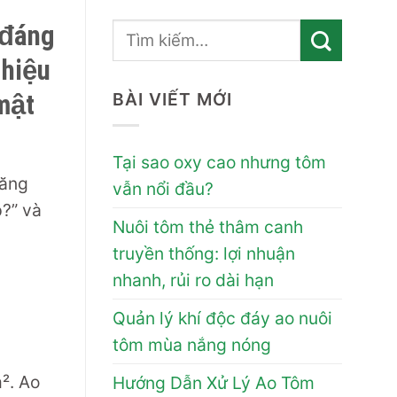
 đáng
 hiệu
mật
BÀI VIẾT MỚI
Tại sao oxy cao nhưng tôm
năng
vẫn nổi đầu?
p?” và
Nuôi tôm thẻ thâm canh
truyền thống: lợi nhuận
nhanh, rủi ro dài hạn
Quản lý khí độc đáy ao nuôi
tôm mùa nắng nóng
². Ao
Hướng Dẫn Xử Lý Ao Tôm