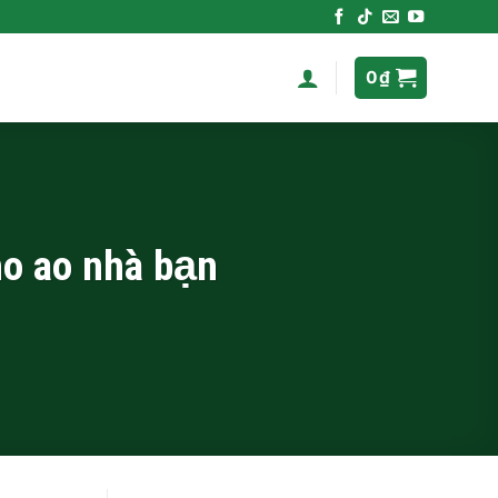
0
₫
o ao nhà bạn