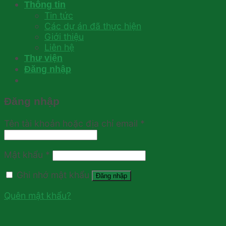
Thông tin
Tin tức
Các dự án đã thực hiện
Giới thiệu
Liên hệ
Thư viện
Đăng nhập
Đăng nhập
Tên tài khoản hoặc địa chỉ email
*
Mật khẩu
*
Ghi nhớ mật khẩu
Đăng nhập
Quên mật khẩu?