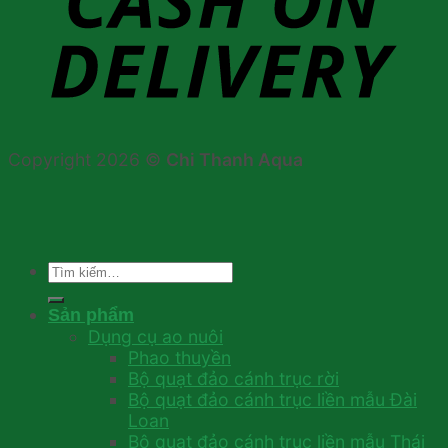
Copyright 2026 ©
Chi Thanh Aqua
Tìm
kiếm:
Sản phẩm
Dụng cụ ao nuôi
Phao thuyền
Bộ quạt đảo cánh trục rời
Bộ quạt đảo cánh trục liền mẫu Đài
Loan
Bộ quạt đảo cánh trục liền mẫu Thái