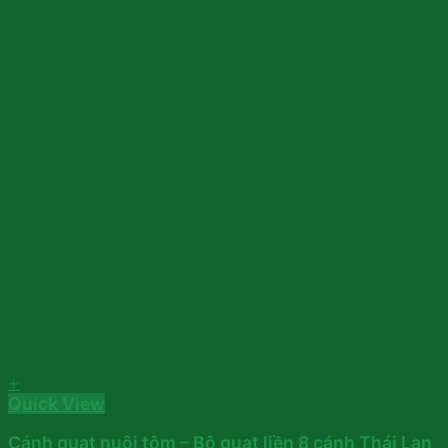
+
Quick View
Cánh quạt nuôi tôm – Bộ quạt liền 8 cánh Thái Lan