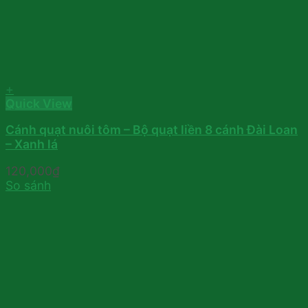
+
Quick View
Cánh quạt nuôi tôm – Bộ quạt liền 8 cánh Đài Loan
– Xanh lá
120,000
₫
So sánh