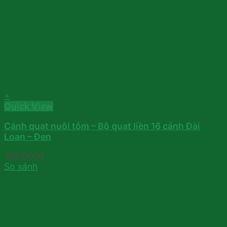
+
Quick View
Cánh quạt nuôi tôm – Bộ quạt liền 16 cánh Đài
Loan – Đen
108,000
₫
So sánh