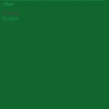
– Đen
82,000
₫
So sánh