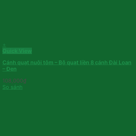
+
Quick View
Cánh quạt nuôi tôm – Bộ quạt liền 8 cánh Đài Loan
– Đen
108,000
₫
So sánh