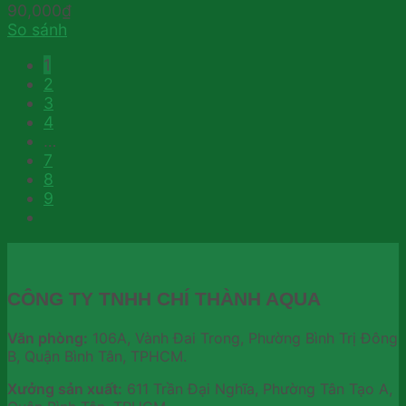
90,000
₫
So sánh
1
2
3
4
…
7
8
9
CÔNG TY TNHH CHÍ THÀNH AQUA
Văn phòng:
106A, Vành Đai Trong, Phường Bình Trị Đông
B, Quận Bình Tân, TPHCM.
Xưởng sản xuất:
611 Trần Đại Nghĩa, Phường Tân Tạo A,