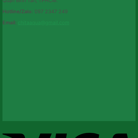
Quận Bình Tân, TPHCM.
Hotline/Zalo:
097 2347 249
Email:
chitaaqua@gmail.com