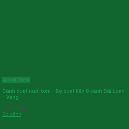
+
Quick View
Cánh quạt nuôi tôm – Bộ quạt liền 8 cánh Đài Loan
– Vàng
120,000
₫
So sánh