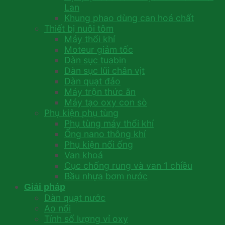
Lan
Khung phao dùng can hoá chất
Thiết bị nuôi tôm
Máy thổi khí
Moteur giảm tốc
Dàn sục tuabin
Dàn sục lũi chân vịt
Dàn quạt đảo
Máy trộn thức ăn
Máy tạo oxy con sò
Phụ kiện phụ tùng
Phụ tùng máy thổi khí
Ống nano thông khí
Phụ kiện nối ống
Van khoá
Cục chống rung và van 1 chiều
Bầu nhựa bơm nước
Giải pháp
Dàn quạt nước
Ao nổi
Tính số lượng vỉ oxy