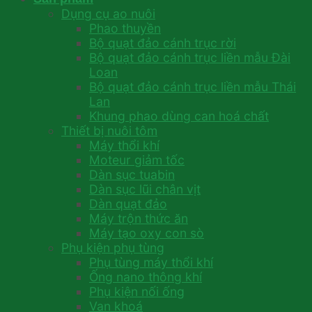
Dụng cụ ao nuôi
Phao thuyền
Bộ quạt đảo cánh trục rời
Bộ quạt đảo cánh trục liền mẫu Đài
Loan
Bộ quạt đảo cánh trục liền mẫu Thái
Lan
Khung phao dùng can hoá chất
Thiết bị nuôi tôm
Máy thổi khí
Moteur giảm tốc
Dàn sục tuabin
Dàn sục lũi chân vịt
Dàn quạt đảo
Máy trộn thức ăn
Máy tạo oxy con sò
Phụ kiện phụ tùng
Phụ tùng máy thổi khí
Ống nano thông khí
Phụ kiện nối ống
Van khoá