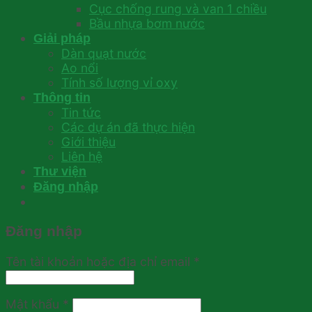
Cục chống rung và van 1 chiều
Bầu nhựa bơm nước
Giải pháp
Dàn quạt nước
Ao nổi
Tính số lượng vỉ oxy
Thông tin
Tin tức
Các dự án đã thực hiện
Giới thiệu
Liên hệ
Thư viện
Đăng nhập
Đăng nhập
Tên tài khoản hoặc địa chỉ email
*
Mật khẩu
*