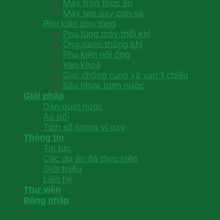
Máy trộn thức ăn
Máy tạo oxy con sò
Phụ kiện phụ tùng
Phụ tùng máy thổi khí
Ống nano thông khí
Phụ kiện nối ống
Van khoá
Cục chống rung và van 1 chiều
Bầu nhựa bơm nước
Giải pháp
Dàn quạt nước
Ao nổi
Tính số lượng vỉ oxy
Thông tin
Tin tức
Các dự án đã thực hiện
Giới thiệu
Liên hệ
Thư viện
Đăng nhập