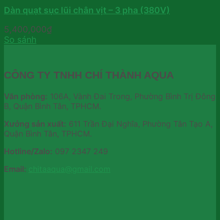
Dàn quạt sục lũi chân vịt – 3 pha (380V)
5,400,000
₫
So sánh
CÔNG TY TNHH CHÍ THÀNH AQUA
Văn phòng:
106A, Vành Đai Trong, Phường Bình Trị Đông
B, Quận Bình Tân, TPHCM.
Xưởng sản xuất:
611 Trần Đại Nghĩa, Phường Tân Tạo A,
Quận Bình Tân, TPHCM.
Hotline/Zalo:
097 2347 249
Email:
chitaaqua@gmail.com