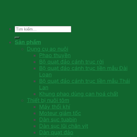
Tìm
kiếm:
Sản phẩm
Dụng cụ ao nuôi
Phao thuyền
Bộ quạt đảo cánh trục rời
Bộ quạt đảo cánh trục liền mẫu Đài
Loan
Bộ quạt đảo cánh trục liền mẫu Thái
Lan
Khung phao dùng can hoá chất
Thiết bị nuôi tôm
Máy thổi khí
Moteur giảm tốc
Dàn sục tuabin
Dàn sục lũi chân vịt
Dàn quạt đảo