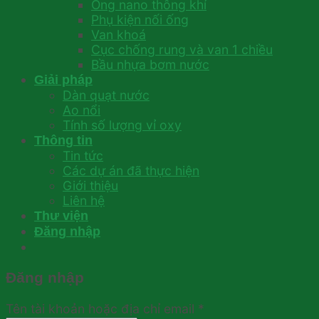
Ống nano thông khí
Phụ kiện nối ống
Van khoá
Cục chống rung và van 1 chiều
Bầu nhựa bơm nước
Giải pháp
Dàn quạt nước
Ao nổi
Tính số lượng vỉ oxy
Thông tin
Tin tức
Các dự án đã thực hiện
Giới thiệu
Liên hệ
Thư viện
Đăng nhập
Đăng nhập
Tên tài khoản hoặc địa chỉ email
*