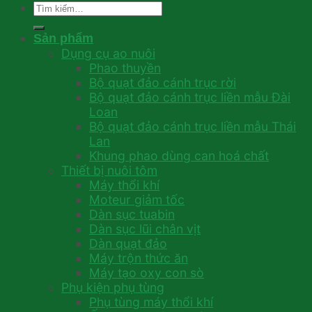
Tìm
kiếm:
Sản phẩm
Dụng cụ ao nuôi
Phao thuyền
Bộ quạt đảo cánh trục rời
Bộ quạt đảo cánh trục liền mẫu Đài
Loan
Bộ quạt đảo cánh trục liền mẫu Thái
Lan
Khung phao dùng can hoá chất
Thiết bị nuôi tôm
Máy thổi khí
Moteur giảm tốc
Dàn sục tuabin
Dàn sục lũi chân vịt
Dàn quạt đảo
Máy trộn thức ăn
Máy tạo oxy con sò
Phụ kiện phụ tùng
Phụ tùng máy thổi khí