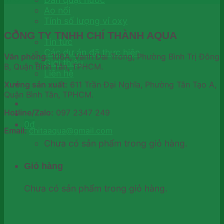
Ao nổi
Tính số lượng vỉ oxy
Thông tin
CÔNG TY TNHH CHÍ THÀNH AQUA
Tin tức
Các dự án đã thực hiện
Văn phòng:
106A, Vành Đai Trong, Phường Bình Trị Đông
Giới thiệu
B, Quận Bình Tân, TPHCM.
Liên hệ
Thư viện
Xưởng sản xuất:
611 Trần Đại Nghĩa, Phường Tân Tạo A,
Quận Bình Tân, TPHCM.
Hotline/Zalo:
097 2347 249
0
₫
Email:
chitaaqua@gmail.com
Chưa có sản phẩm trong giỏ hàng.
Giỏ hàng
Chưa có sản phẩm trong giỏ hàng.