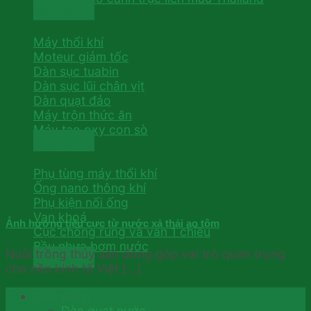
Xem tất cả
Máy thổi khí
Moteur giảm tốc
Dàn sục tuabin
Dàn sục lũi chân vịt
Dàn quạt đảo
Máy trộn thức ăn
Máy tạo oxy con sò
Xem tất cả
Phụ tùng máy thổi khí
Ống nano thông khí
Phụ kiện nối ống
Van khoá
Ảnh hưởng tiêu cực từ nước xả thải ao tôm
Cục chống rung và van 1 chiều
Bầu nhựa bơm nước
Nuôi trồng thủy sản đóng góp vai trò quan trọng
Xem tất cả
cho nền kinh tế Việt [...]
13
Giải pháp
Th5
Dàn quạt nước