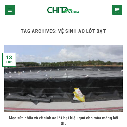
Skip
to
content
TAG ARCHIVES:
VỆ SINH AO LÓT BẠT
13
Th5
Mẹo sửa chữa và vệ sinh ao lót bạt hiệu quả cho mùa màng bội
thu