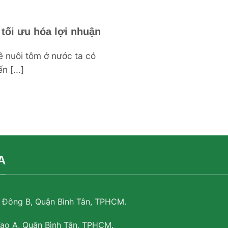
 tối ưu hóa lợi nhuận
 nuôi tôm ở nước ta có
 [...]
A
ị Đông B, Quận Bình Tân, TPHCM.
Tạo A, Quận Bình Tân, TPHCM.