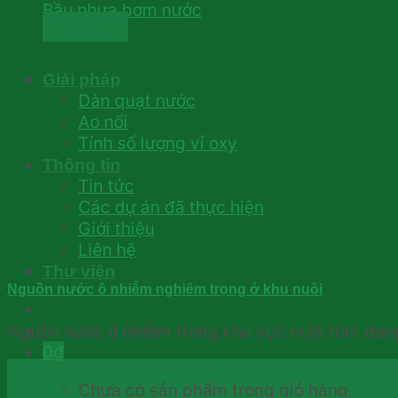
Bầu nhựa bơm nước
Xem tất cả
Giải pháp
Dàn quạt nước
Ao nổi
Tính số lượng vỉ oxy
Thông tin
Tin tức
Các dự án đã thực hiện
Giới thiệu
Liên hệ
Thư viện
Nguồn nước ô nhiễm nghiêm trọng ở khu nuôi
Nguồn nước ô nhiễm trong khu vực nuôi tôm đang 
0
₫
13
Chưa có sản phẩm trong giỏ hàng.
Th2