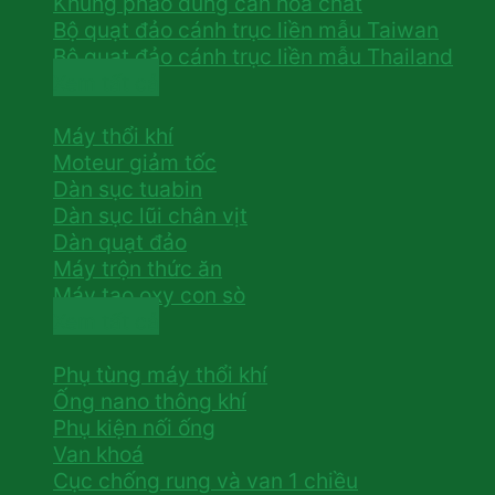
Khung phao dùng can hoá chất
Bộ quạt đảo cánh trục liền mẫu Taiwan
Bộ quạt đảo cánh trục liền mẫu Thailand
Xem tất cả
Máy thổi khí
Moteur giảm tốc
Dàn sục tuabin
Dàn sục lũi chân vịt
Dàn quạt đảo
Máy trộn thức ăn
Máy tạo oxy con sò
Xem tất cả
Phụ tùng máy thổi khí
Ống nano thông khí
Phụ kiện nối ống
Van khoá
Cục chống rung và van 1 chiều