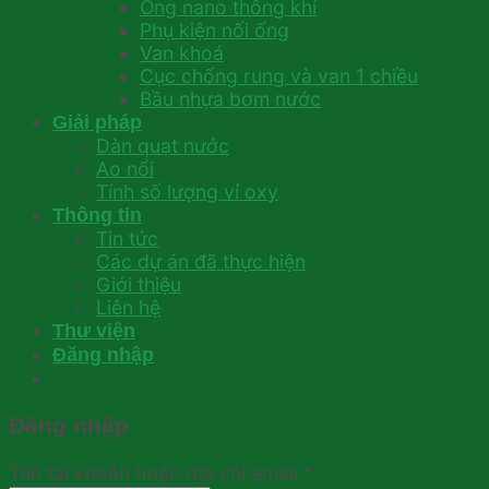
Ống nano thông khí
Phụ kiện nối ống
Van khoá
Cục chống rung và van 1 chiều
Bầu nhựa bơm nước
Giải pháp
Dàn quạt nước
Ao nổi
Tính số lượng vỉ oxy
Thông tin
Tin tức
Các dự án đã thực hiện
Giới thiệu
Liên hệ
Thư viện
Đăng nhập
Đăng nhập
Tên tài khoản hoặc địa chỉ email
*