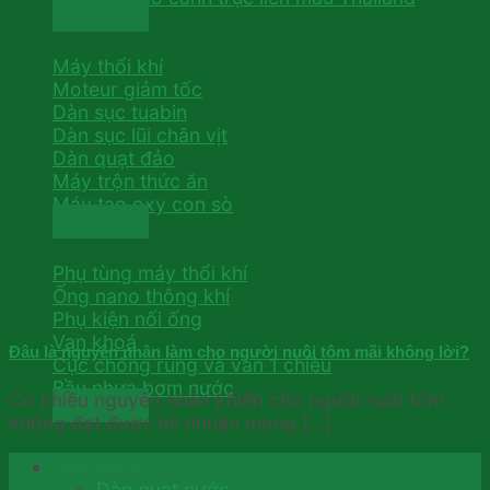
Xem tất cả
Máy thổi khí
Moteur giảm tốc
Dàn sục tuabin
Dàn sục lũi chân vịt
Dàn quạt đảo
Máy trộn thức ăn
Máy tạo oxy con sò
Xem tất cả
Phụ tùng máy thổi khí
Ống nano thông khí
Phụ kiện nối ống
Van khoá
Đâu là nguyên nhân làm cho người nuôi tôm mãi không lời?
Cục chống rung và van 1 chiều
Bầu nhựa bơm nước
Có nhiều nguyên nhân khiến cho người nuôi tôm
Xem tất cả
không đạt được lợi nhuận mong [...]
13
Giải pháp
Th2
Dàn quạt nước