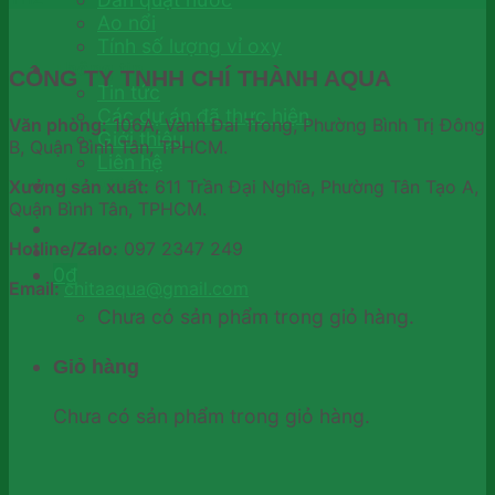
Ao nổi
Tính số lượng vỉ oxy
Thông tin
CÔNG TY TNHH CHÍ THÀNH AQUA
Tin tức
Các dự án đã thực hiện
Văn phòng:
106A, Vành Đai Trong, Phường Bình Trị Đông
Giới thiệu
B, Quận Bình Tân, TPHCM.
Liên hệ
Thư viện
Xưởng sản xuất:
611 Trần Đại Nghĩa, Phường Tân Tạo A,
Quận Bình Tân, TPHCM.
Hotline/Zalo:
097 2347 249
0
₫
Email:
chitaaqua@gmail.com
Chưa có sản phẩm trong giỏ hàng.
Giỏ hàng
Chưa có sản phẩm trong giỏ hàng.