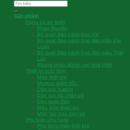
Tìm
kiếm:
Sản phẩm
Dụng cụ ao nuôi
Phao thuyền
Bộ quạt đảo cánh trục rời
Bộ quạt đảo cánh trục liền mẫu Đài
Loan
Bộ quạt đảo cánh trục liền mẫu Thái
Lan
Khung phao dùng can hoá chất
Thiết bị nuôi tôm
Máy thổi khí
Moteur giảm tốc
Dàn sục tuabin
Dàn sục lũi chân vịt
Dàn quạt đảo
Máy trộn thức ăn
Máy tạo oxy con sò
Phụ kiện phụ tùng
Phụ tùng máy thổi khí