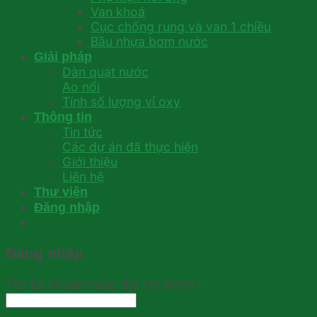
Van khoá
Cục chống rung và van 1 chiều
Bầu nhựa bơm nước
Giải pháp
Dàn quạt nước
Ao nổi
Tính số lượng vỉ oxy
Thông tin
Tin tức
Các dự án đã thực hiện
Giới thiệu
Liên hệ
Thư viện
Đăng nhập
Đăng nhập
Tên tài khoản hoặc địa chỉ email
*