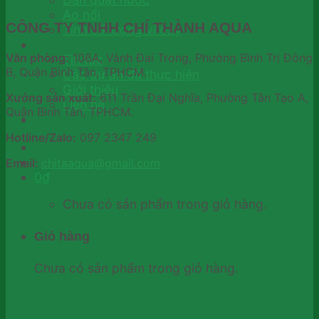
Ao nổi
CÔNG TY TNHH CHÍ THÀNH AQUA
Tính số lượng vỉ oxy
Thông tin
Văn phòng:
106A, Vành Đai Trong, Phường Bình Trị Đông
Tin tức
B, Quận Bình Tân, TPHCM.
Các dự án đã thực hiện
Giới thiệu
Xưởng sản xuất:
611 Trần Đại Nghĩa, Phường Tân Tạo A,
Liên hệ
Quận Bình Tân, TPHCM.
Thư viện
Hotline/Zalo:
097 2347 249
Email:
chitaaqua@gmail.com
0
₫
Chưa có sản phẩm trong giỏ hàng.
Giỏ hàng
Chưa có sản phẩm trong giỏ hàng.