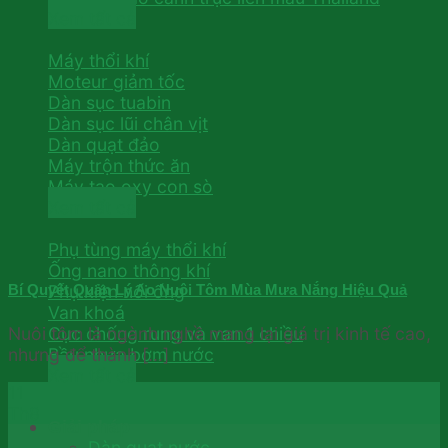
Xem tất cả
Máy thổi khí
Moteur giảm tốc
Dàn sục tuabin
Dàn sục lũi chân vịt
Dàn quạt đảo
Máy trộn thức ăn
Máy tạo oxy con sò
Xem tất cả
Phụ tùng máy thổi khí
Ống nano thông khí
Phụ kiện nối ống
Bí Quyết Quản Lý Ao Nuôi Tôm Mùa Mưa Nắng Hiệu Quả
Van khoá
Nuôi tôm là ngành nghề mang lại giá trị kinh tế cao,
Cục chống rung và van 1 chiều
nhưng để thành [...]
Bầu nhựa bơm nước
Xem tất cả
11
Th8
Giải pháp
Dàn quạt nước