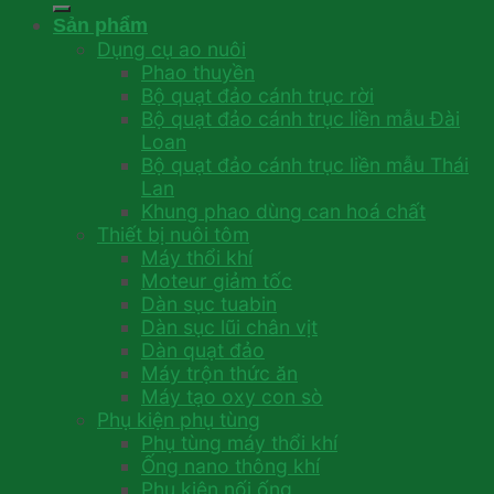
Sản phẩm
Dụng cụ ao nuôi
Phao thuyền
Bộ quạt đảo cánh trục rời
Bộ quạt đảo cánh trục liền mẫu Đài
Loan
Bộ quạt đảo cánh trục liền mẫu Thái
Lan
Khung phao dùng can hoá chất
Thiết bị nuôi tôm
Máy thổi khí
Moteur giảm tốc
Dàn sục tuabin
Dàn sục lũi chân vịt
Dàn quạt đảo
Máy trộn thức ăn
Máy tạo oxy con sò
Phụ kiện phụ tùng
Phụ tùng máy thổi khí
Ống nano thông khí
Phụ kiện nối ống