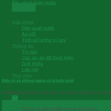
Bầu nhựa bơm nước
Xem tất cả
Giải pháp
Dàn quạt nước
Ao nổi
Tính số lượng vỉ oxy
Thông tin
Tin tức
Các dự án đã thực hiện
Giới thiệu
Liên hệ
Thư viện
Điều trị và phòng ngừa cá bị tuột nhớt
Trường hợp nếu cá bị ốm, bị stress hoặc bị thương 
0
₫
09
Chưa có sản phẩm trong giỏ hàng.
Th4