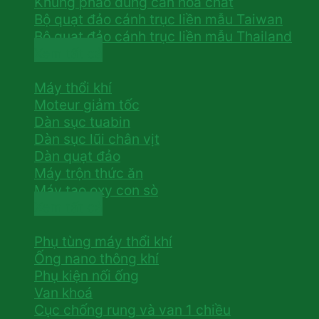
Khung phao dùng can hoá chất
Bộ quạt đảo cánh trục liền mẫu Taiwan
Bộ quạt đảo cánh trục liền mẫu Thailand
Xem tất cả
Máy thổi khí
Moteur giảm tốc
Dàn sục tuabin
Dàn sục lũi chân vịt
Dàn quạt đảo
Máy trộn thức ăn
Máy tạo oxy con sò
Xem tất cả
Phụ tùng máy thổi khí
Ống nano thông khí
Phụ kiện nối ống
Van khoá
Cục chống rung và van 1 chiều