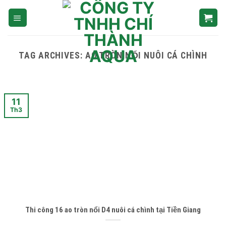
Skip
to
content
TAG ARCHIVES:
AO TRÒN NỔI NUÔI CÁ CHÌNH
11
Th3
Thi công 16 ao tròn nổi D4 nuôi cá chình tại Tiền Giang